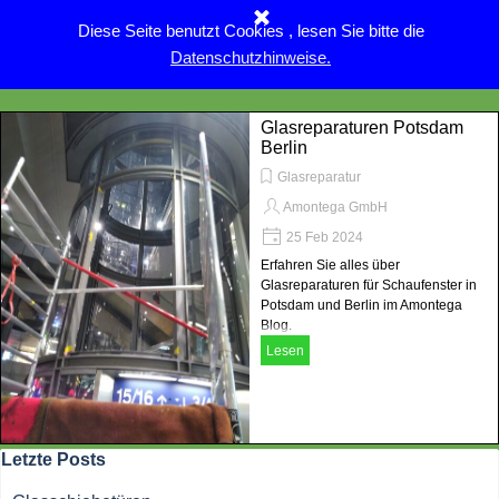
Direkt zum Seiteninhalt
Diese Seite benutzt Cookies , lesen Sie bitte die
Menü überspringen
Datenschutzhinweise.
Glasreparaturen Potsdam
Berlin
Glasreparatur
Amontega GmbH
25 Feb 2024
Erfahren Sie alles über
Glasreparaturen für Schaufenster in
Potsdam und Berlin im Amontega
Blog.
Lesen
Block überspringen Letzte Posts
Letzte Posts