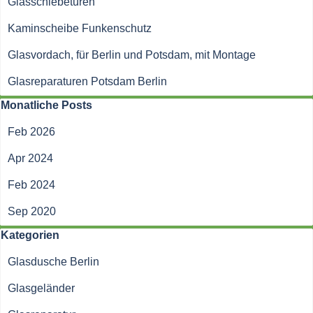
Glasschiebetüren
Kaminscheibe Funkenschutz
Glasvordach, für Berlin und Potsdam, mit Montage
Glasreparaturen Potsdam Berlin
Block überspringen Monatliche Posts
Monatliche Posts
Feb 2026
Apr 2024
Feb 2024
Sep 2020
Block überspringen Kategorien
Kategorien
Glasdusche Berlin
Glasgeländer