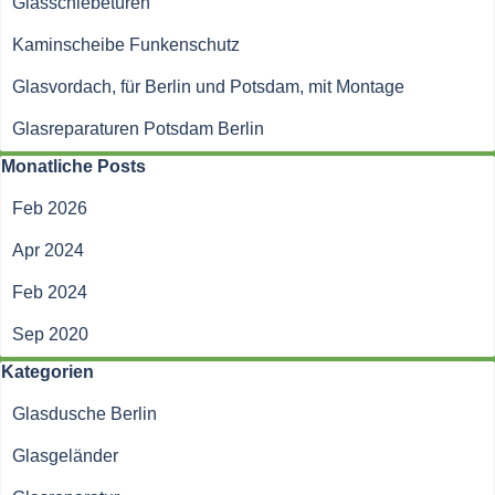
Glasschiebetüren
Kaminscheibe Funkenschutz
Glasvordach, für Berlin und Potsdam, mit Montage
Glasreparaturen Potsdam Berlin
Block überspringen Monatliche Posts
Monatliche Posts
Feb 2026
Apr 2024
Feb 2024
Sep 2020
Block überspringen Kategorien
Kategorien
Glasdusche Berlin
Glasgeländer