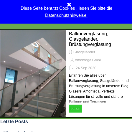
Direkt zum Seiteninhalt
Diese Seite benutzt Cookies , lesen Sie bitte die
Menü überspringen
Datenschutzhinweise.
Balkonverglasung,
Glasgeländer,
Brüstungverglasung
Glasgeländer
Amontega GmbH
24 Sep 2020
Erfahren Sie alles über
Balkonverglasung, Glasgeländer und
Brüstungverglasung in unserem Blog
Glaserei Amontega. Perfekte
Lösungen für stilvolle und sichere
Balkone und Terrassen.
Lesen
Block überspringen Letzte Posts
Letzte Posts